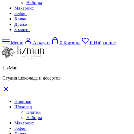
Наборы
Макаронс
Зефир
Халва
Драже
8 марта
Меню
Аккаунт
0
Корзина
0
Избранное
LizMari
Студия шоколада и десертов
Новинки
Шоколад
Плитки
Наборы
Макаронс
Зефир
Халва